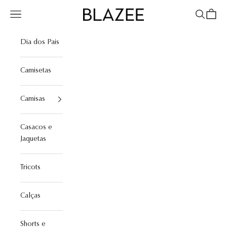
Pular para o conteúdo
Blazee
Menu
Pesquisar
Sacola
Dia dos Pais
Camisetas
Camisas
Casacos e
Jaquetas
Tricots
Calças
Shorts e