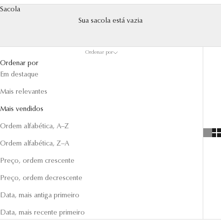
Old Money
Sacola
Sua sacola está vazia
A coleção Old Money é uma homenagem ao luxo discreto e à
sofisticação clássica, projetada para quem busca um estilo de vida
que une tradição e modernidade.
Ordenar por
Ordenar por
Em destaque
Mais relevantes
Mais vendidos
Ordem alfabética, A–Z
Ordem alfabética, Z–A
Preço, ordem crescente
Preço, ordem decrescente
Data, mais antiga primeiro
Data, mais recente primeiro