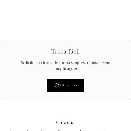
ou 6X
R$ 83,16
sem juros
Cor
Preto
Azul Marinho
Branco
Troca fácil
Solicite sua troca de forma simples, rápida e sem
complicações.
Solicitar troca
Garantia