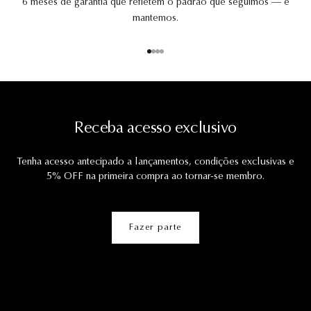
6 meses de garantia que refletem o padrão que seguimos — e
mantemos.
Ir para item 1
Ir para item 2
Ir para item 3
Ir para item 4
Receba acesso exclusivo
Tenha acesso antecipado a lançamentos, condições exclusivas e
5% OFF na primeira compra ao tornar-se membro.
Fazer parte