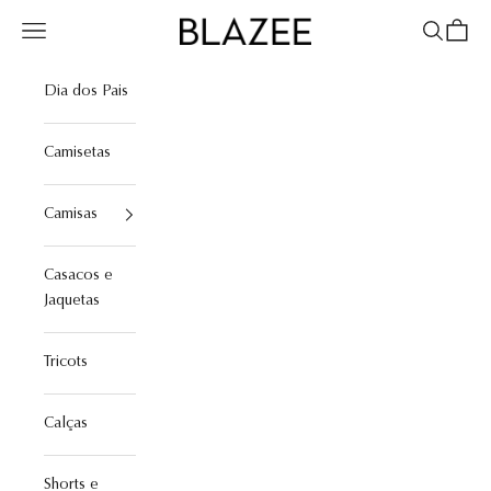
Pular para o conteúdo
Menu
Pesquisar
Sacola
Blazee
Dia dos Pais
Camisetas
Camisas
Casacos e
Jaquetas
Tricots
Calças
Shorts e