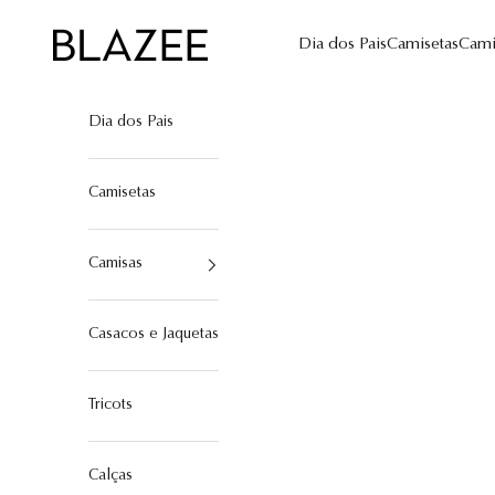
Pular para o conteúdo
Blazee
Dia dos Pais
Camisetas
Cami
Dia dos Pais
Camisetas
Camisas
Casacos e Jaquetas
Tricots
Calças