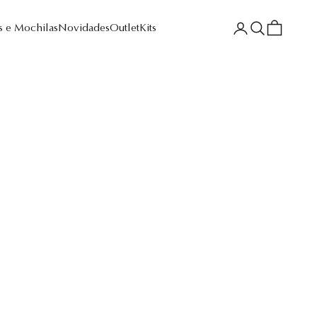
Login
Pesquisar
Sacola
s e Mochilas
Novidades
Outlet
Kits