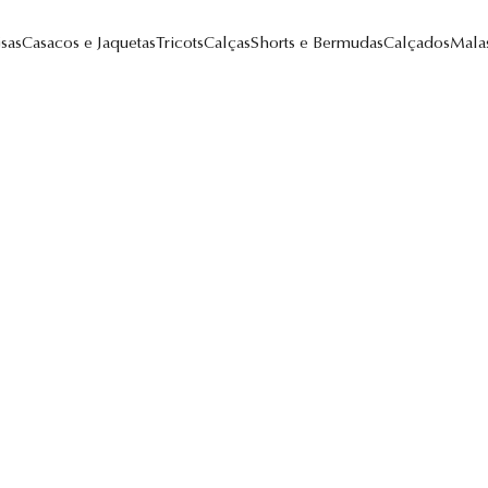
sas
Casacos e Jaquetas
Tricots
Calças
Shorts e Bermudas
Calçados
Mala