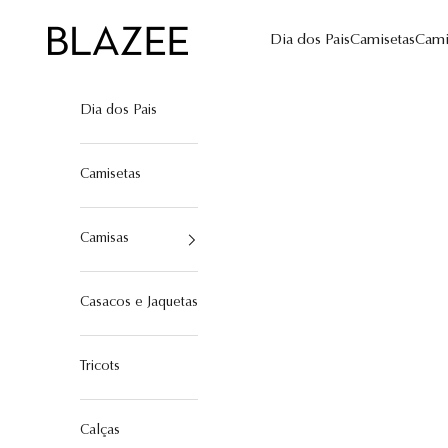
Pular para o conteúdo
Blazee
Dia dos Pais
Camisetas
Cami
Dia dos Pais
Camisetas
Camisas
Casacos e Jaquetas
Tricots
Calças