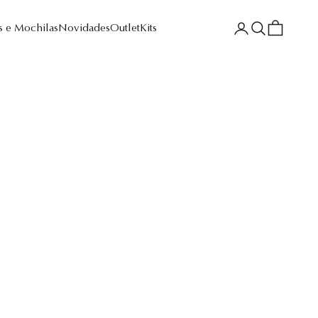
Login
Pesquisar
Sacola
s e Mochilas
Novidades
Outlet
Kits