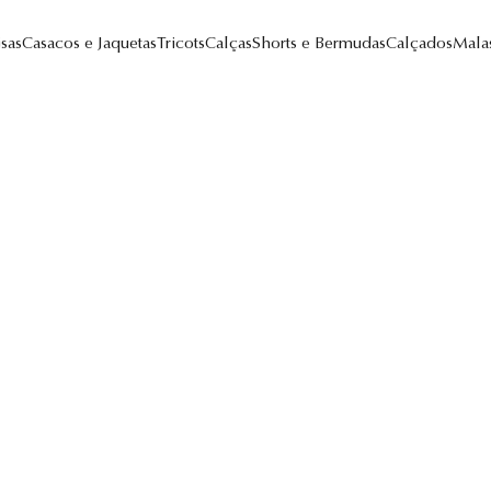
sas
Casacos e Jaquetas
Tricots
Calças
Shorts e Bermudas
Calçados
Mala